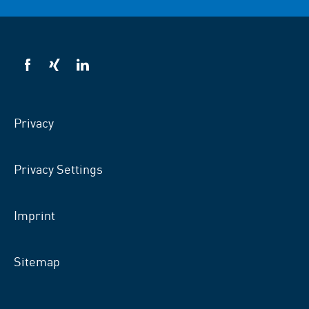
VSB
VSB
VSB
on
on
on
facebook
xing
LinkedIn
Privacy
Privacy Settings
Imprint
Sitemap