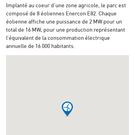
Implanté au coeur d’une zone agricole, le parc est
composé de 8 éoliennes Enercon E82. Chaque
éolienne affiche une puissance de 2 MW pour un
total de 16 MW, pour une production représentant
l’équivalent de la consommation électrique
annuelle de 16 000 habitants.
To
skip
the
following
Google
map