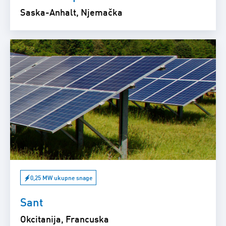
Saska-Anhalt, Njemačka
0,25 MW ukupne snage
Sant
Okcitanija, Francuska