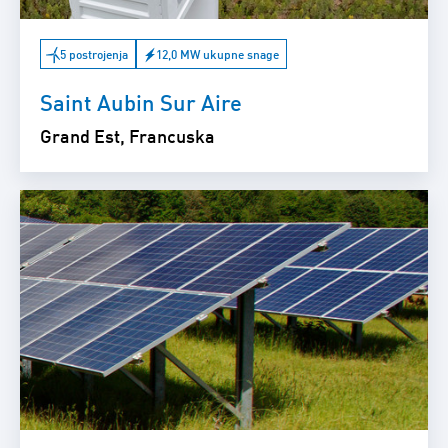
5 postrojenja
12,0 MW ukupne snage
Saint Aubin Sur Aire
Grand Est, Francuska