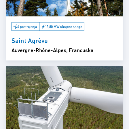
6 postrojenja
13,80 MW ukupne snage
Saint Agrève
Auvergne-Rhône-Alpes, Francuska