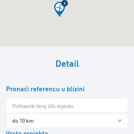
2
Preskočite
sljedeću
Detail
Google
kartu
Pronaći referencu u blizini
Vrsta projekta