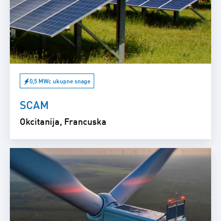
0,5 MWc ukupne snage
SCAM
Okcitanija, Francuska