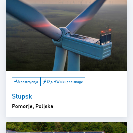
8 postrojenja
12,4 MW ukupne snage
Słupsk
Pomorje, Poljska