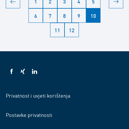
1
2
3
4
5
6
7
8
9
10
11
12
VSB
VSB
VSB
na
na
na
Facebooku
Xingu
LinkedInu
Privatnost i uvjeti korištenja
Postavke privatnosti