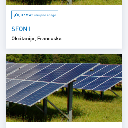
0,317 MWp ukupne snage
SFON I
Okcitanija, Francuska