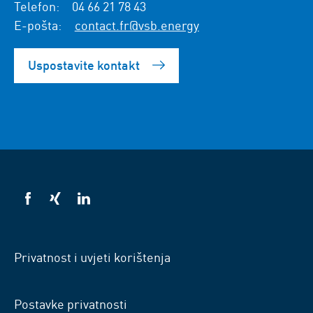
Telefon:
04 66 21 78 43
E-pošta:
contact.fr@vsb.energy
Uspostavite kontakt
VSB
VSB
VSB
na
na
na
Facebooku
Xingu
LinkedInu
Privatnost i uvjeti korištenja
Postavke privatnosti