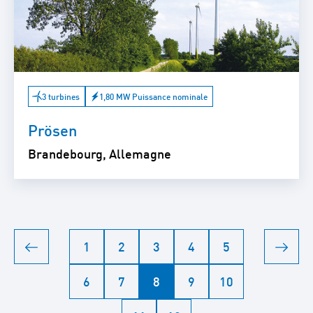
3 turbines
1,80 MW Puissance nominale
Prösen
Brandebourg, Allemagne
1
2
3
4
5
6
7
8
9
10