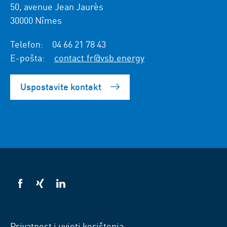
50, avenue Jean Jaurès
30000 Nîmes
Telefon:
04 66 21 78 43
E-pošta:
contact.fr@vsb.energy
Uspostavite kontakt
VSB
VSB
VSB
na
na
na
Facebooku
Xingu
LinkedInu
Privatnost i uvjeti korištenja