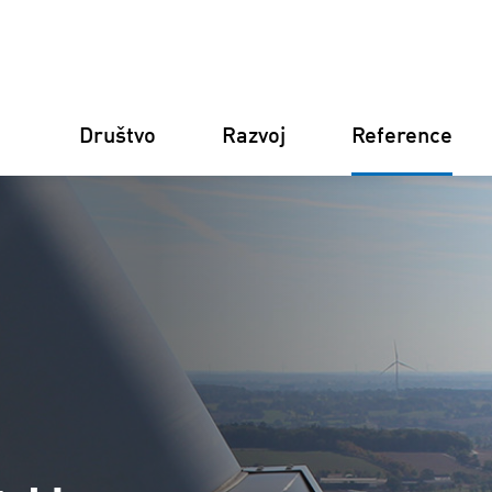
Društvo
Razvoj
Reference
Njemačka
Finska
Italija
Hrvatska