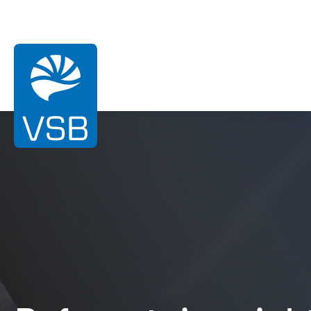
Vi ste ovdje:
Dom
Reference
Hyrome