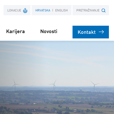
LOKACIJE
HRVATSKA
ENGLISH
PRETRAŽIVANJE
Karijera
Novosti
Kontakt
Francuska
Upiši pojam
Poljska