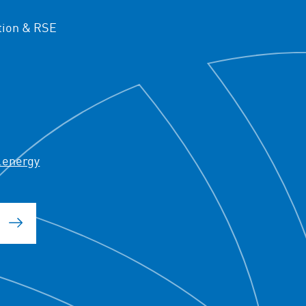
ion & RSE
.energy