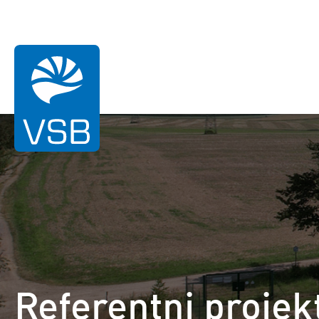
Vi ste ovdje:
Dom
Reference
Battery Storage Wölkisch
Referentni projek