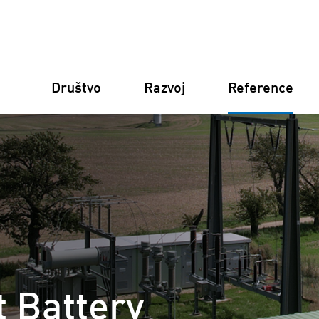
Društvo
Razvoj
Reference
Njemačka
Finska
Italija
Hrvatska
t Battery