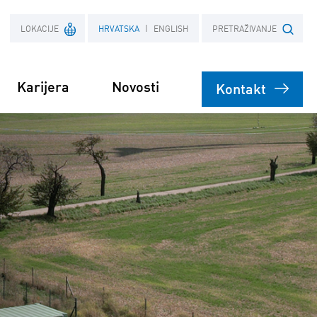
LOKACIJE
HRVATSKA
ENGLISH
PRETRAŽIVANJE
Karijera
Novosti
Kontakt
Francuska
Upiši pojam
Poljska