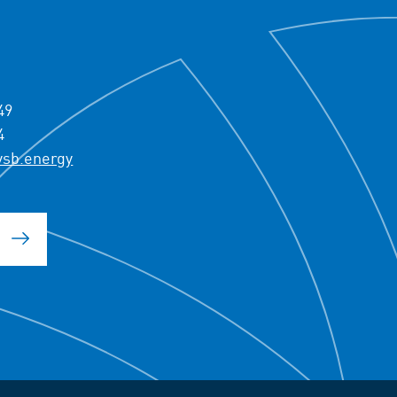
49
4
vsb.energy