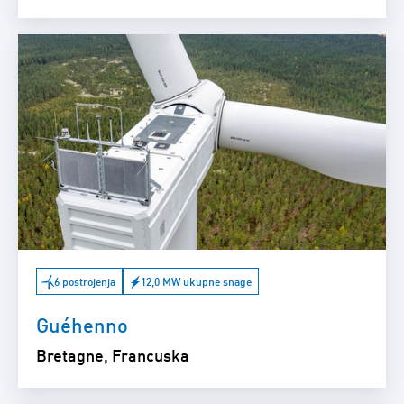
6 postrojenja
12,0 MW ukupne snage
Guéhenno
Bretagne, Francuska