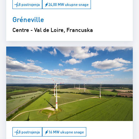
8 postrojenja
24,00 MW ukupne snage
Gréneville
Centre - Val de Loire, Francuska
8 postrojenja
16 MW ukupne snage