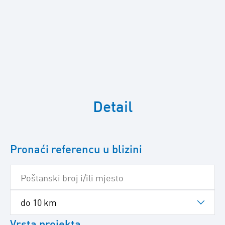
Preskočite
sljedeću
Detail
Google
kartu
Pronaći referencu u blizini
Vrsta projekta