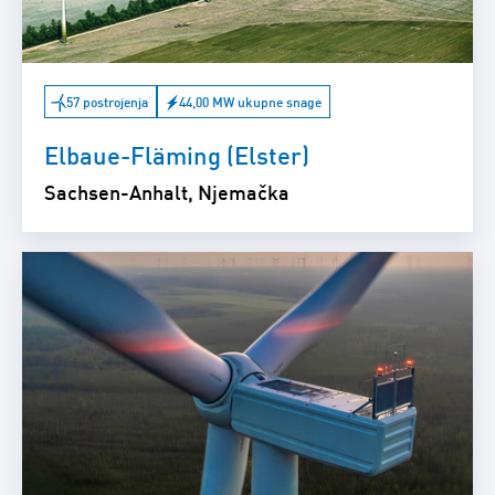
57 postrojenja
44,00 MW ukupne snage
Elbaue-Fläming (Elster)
Sachsen-Anhalt, Njemačka