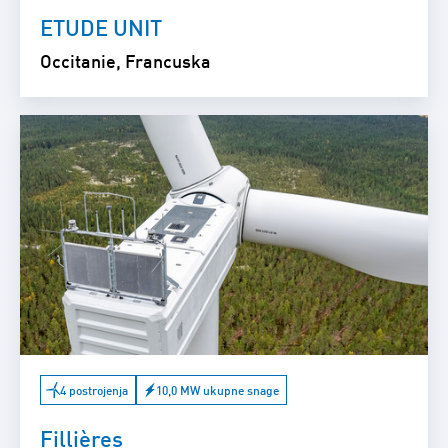
ETUDE UNIT
Occitanie, Francuska
4 postrojenja
10,0 MW ukupne snage
Fillières