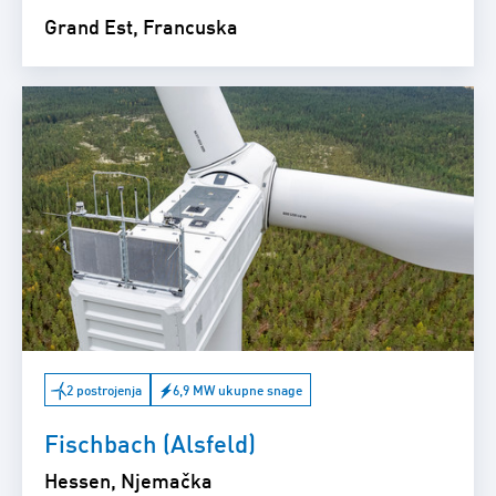
Grand Est, Francuska
2 postrojenja
6,9 MW ukupne snage
Fischbach (Alsfeld)
Hessen, Njemačka