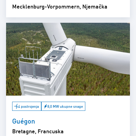
Mecklenburg-Vorpommern, Njemačka
4 postrojenja
8,0 MW ukupne snage
Guégon
Bretagne, Francuska