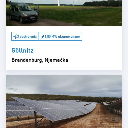
3 postrojenja
1,80 MW ukupne snage
Göllnitz
Brandenburg, Njemačka