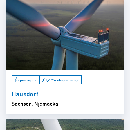
2 postrojenja
1,2 MW ukupne snage
Hausdorf
Sachsen, Njemačka