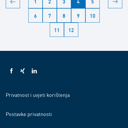
1
2
3
4
5
6
7
8
9
10
11
12
VSB
VSB
VSB
na
na
na
Facebooku
Xingu
LinkedInu
Privatnost i uvjeti korištenja
Postavke privatnosti