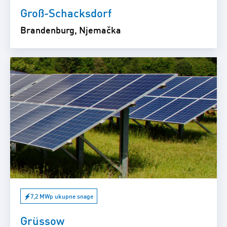
Groß-Schacksdorf
Brandenburg, Njemačka
7,2 MWp ukupne snage
Grüssow