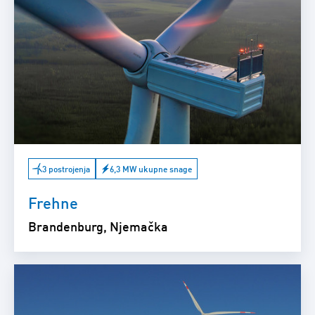
3 postrojenja
6,3 MW ukupne snage
Frehne
Brandenburg, Njemačka