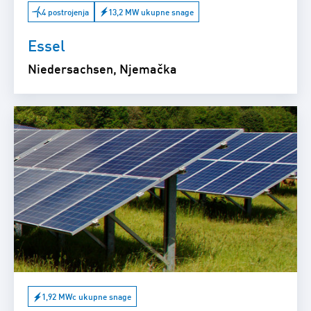
4 postrojenja
13,2 MW ukupne snage
Essel
Niedersachsen, Njemačka
1,92 MWc ukupne snage