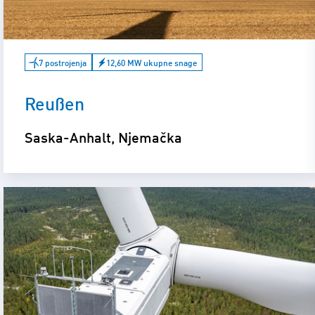
7 postrojenja
12,60 MW ukupne snage
Reußen
Saska-Anhalt, Njemačka