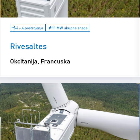
4 + 4 postrojenja
11 MW ukupne snage
Rivesaltes
Okcitanija, Francuska