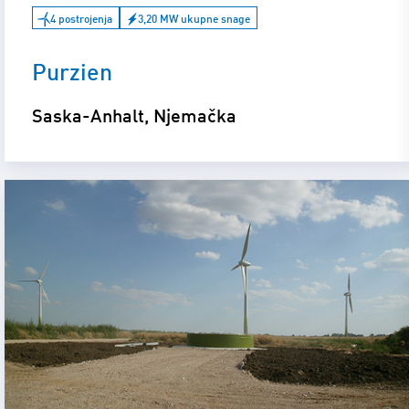
4 postrojenja
3,20 MW ukupne snage
Purzien
Saska-Anhalt, Njemačka