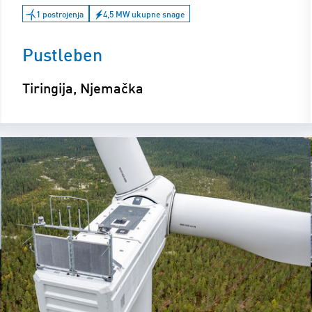
1 postrojenja
4,5 MW ukupne snage
Pustleben
Tiringija, Njemačka