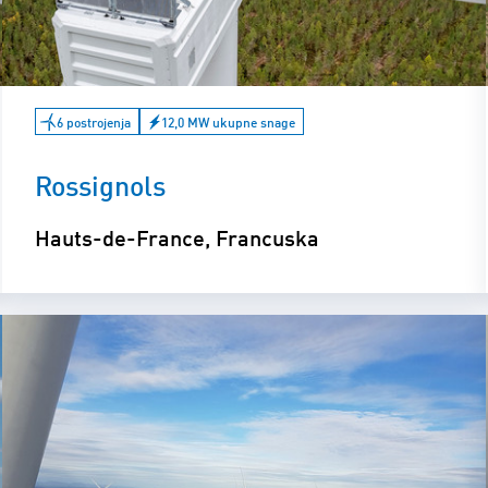
6 postrojenja
12,0 MW ukupne snage
Rossignols
Hauts-de-France, Francuska