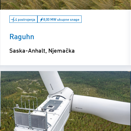
4 postrojenja
8,00 MW ukupne snage
Raguhn
Saska-Anhalt, Njemačka