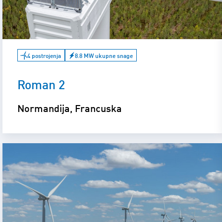
4 postrojenja
8.8 MW ukupne snage
Roman 2
Normandija, Francuska