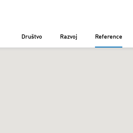
Društvo
Razvoj
Reference
Njemačka
Finska
Italija
Hrvatska