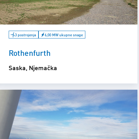
3 postrojenja
6,00 MW ukupne snage
Rothenfurth
Saska, Njemačka