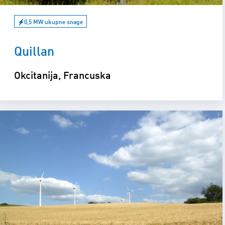
0,5 MW ukupne snage
Quillan
Okcitanija, Francuska