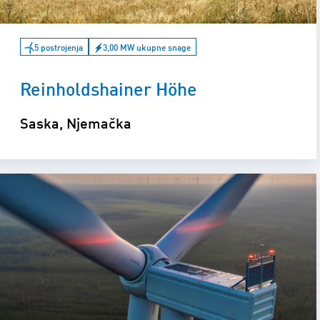
5 postrojenja
3,00 MW ukupne snage
Reinholdshainer Höhe
Saska, Njemačka