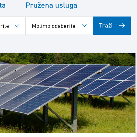
ta
Pružena usluga
Traži