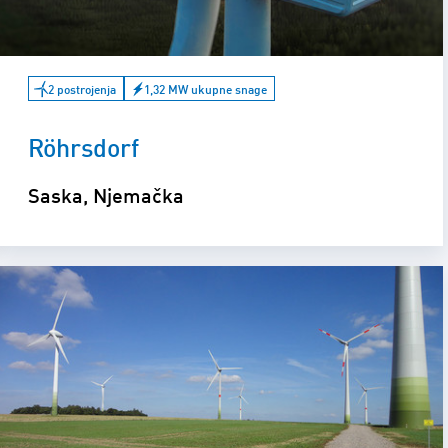
2 postrojenja
1,32 MW ukupne snage
Röhrsdorf
Saska, Njemačka