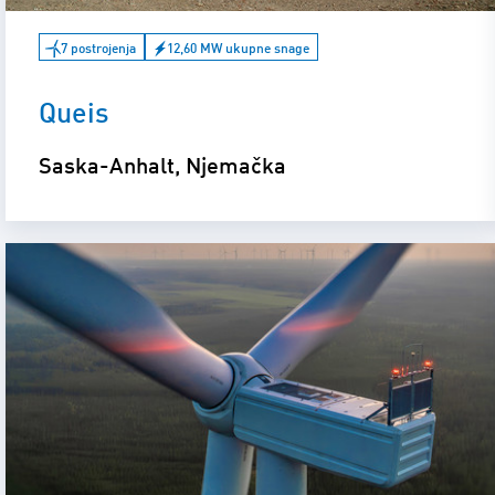
7 postrojenja
12,60 MW ukupne snage
Queis
Saska-Anhalt, Njemačka