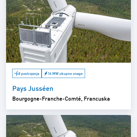
8 postrojenja
16 MW ukupne snage
Pays Jusséen
Bourgogne-Franche-Comté, Francuska