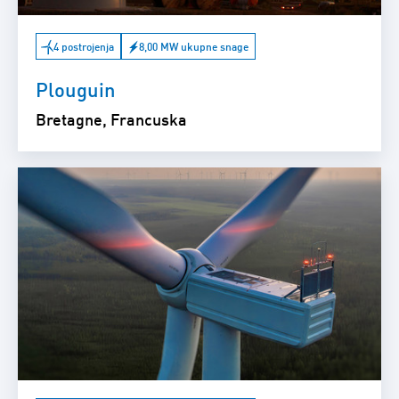
4 postrojenja
8,00 MW ukupne snage
Plouguin
Bretagne, Francuska