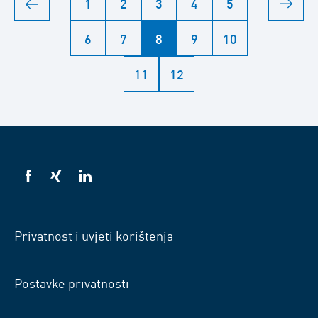
1
2
3
4
5
6
7
8
9
10
11
12
VSB
VSB
VSB
na
na
na
Facebooku
Xingu
LinkedInu
Privatnost i uvjeti korištenja
Postavke privatnosti