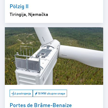
Pölzig II
Tiringija, Njemačka
6 postrojenja
18 MW ukupne snage
Portes de Brâme-Benaize