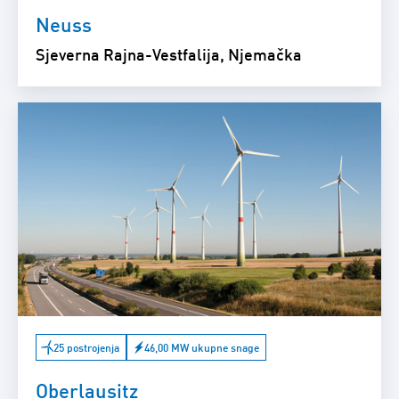
Neuss
Sjeverna Rajna-Vestfalija, Njemačka
25 postrojenja
46,00 MW ukupne snage
Oberlausitz