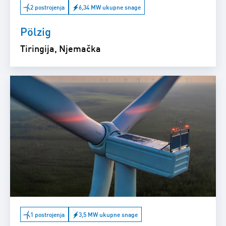
2 postrojenja
6,34 MW ukupne snage
Pölzig
Tiringija, Njemačka
1 postrojenja
3,5 MW ukupne snage