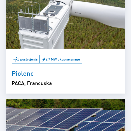
3 postrojenja
2,7 MW ukupne snage
Piolenc
PACA, Francuska