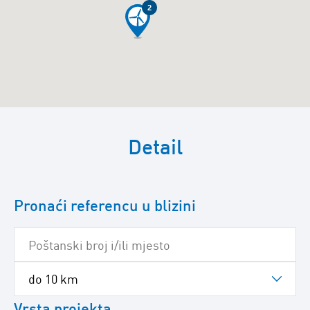
2
Preskočite
sljedeću
Detail
Google
kartu
Pronaći referencu u blizini
Vrsta projekta