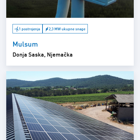
1 postrojenja
2,3 MW ukupne snage
Mulsum
Donja Saska, Njemačka