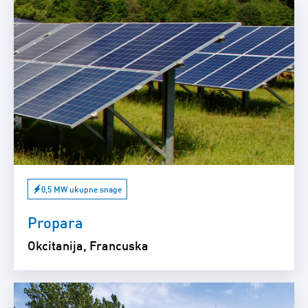
0,5 MW ukupne snage
Propara
Okcitanija, Francuska