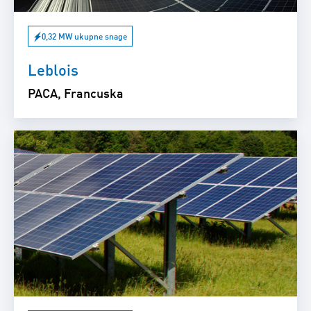
0,32 MW ukupne snage
Leblois
PACA, Francuska