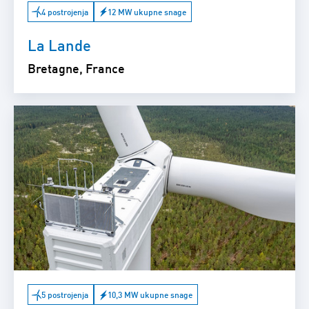
4 postrojenja
12 MW ukupne snage
La Lande
Bretagne, France
5 postrojenja
10,3 MW ukupne snage