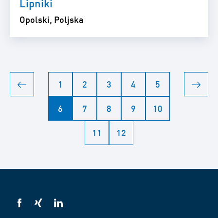
Lipniki
Opolski, Poljska
1
2
3
4
5
6
7
8
9
10
11
12
VSB
VSB
VSB