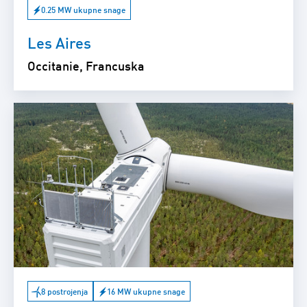
0.25 MW ukupne snage
Les Aires
Occitanie, Francuska
8 postrojenja
16 MW ukupne snage