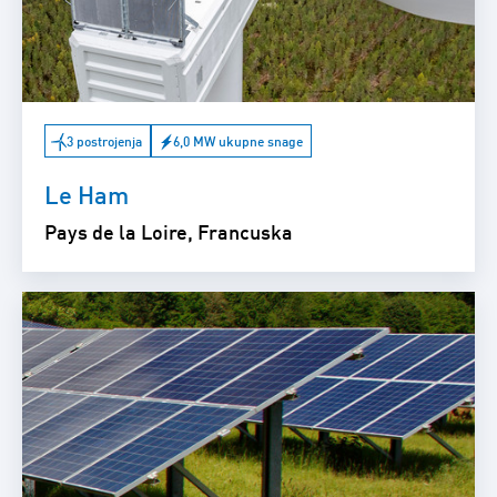
3 postrojenja
6,0 MW ukupne snage
Le Ham
Pays de la Loire, Francuska