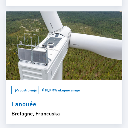
5 postrojenja
10,0 MW ukupne snage
Lanouée
Bretagne, Francuska