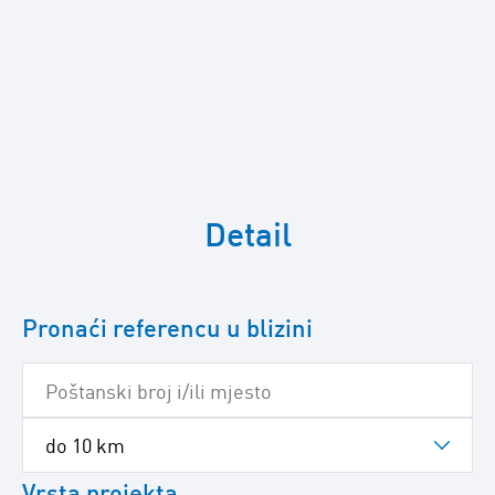
Preskočite
sljedeću
Detail
Google
kartu
Pronaći referencu u blizini
Vrsta projekta