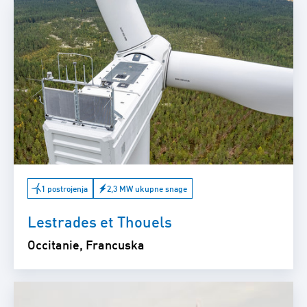
1 postrojenja
2,3 MW ukupne snage
Lestrades et Thouels
Occitanie, Francuska