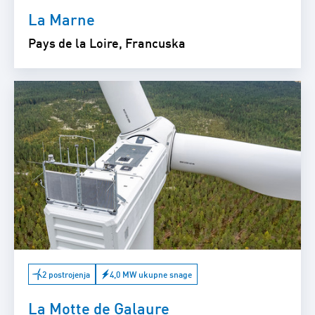
La Marne
Pays de la Loire, Francuska
2 postrojenja
4,0 MW ukupne snage
La Motte de Galaure