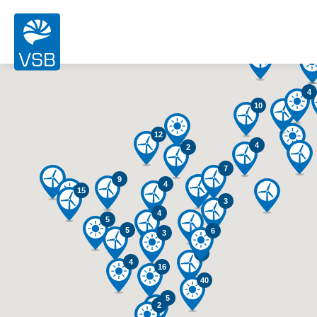
2
4
2
10
12
4
2
7
9
4
15
3
4
5
5
6
3
5
4
16
40
5
2