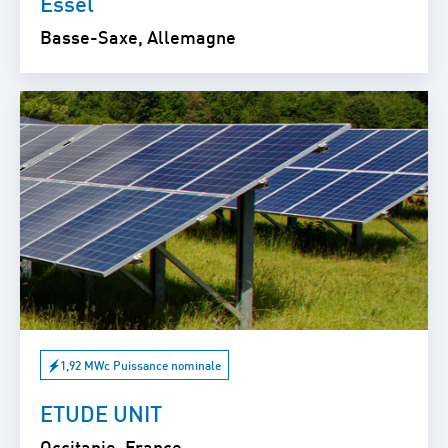
Essel
Basse-Saxe, Allemagne
1,92 MWc Puissance nominale
ETUDE UNIT
Occitanie, France