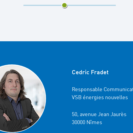
5/10
Cedric Fradet
Responsable Communicat
VSB énergies nouvelles
50, avenue Jean Jaurès
30000 Nîmes