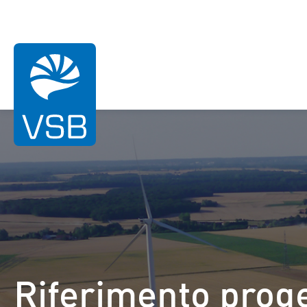
Sei qui:
Pagina iniziale
Riferimenti
Lazenay
Energia Eolica
Energia Solare
Riferimento prog