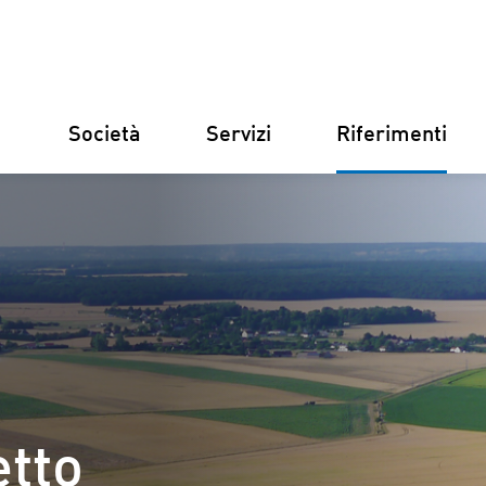
Società
Servizi
Riferimenti
Germania
Finlandia
Italia
Croazia
Costruzion
Gestione d
etto