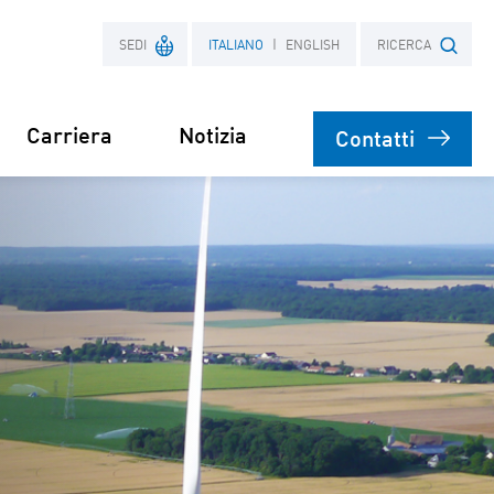
SEDI
ITALIANO
ENGLISH
RICERCA
Carriera
Notizia
Contatti
Francia
Ricerca termine
Polonia
e
el Parco