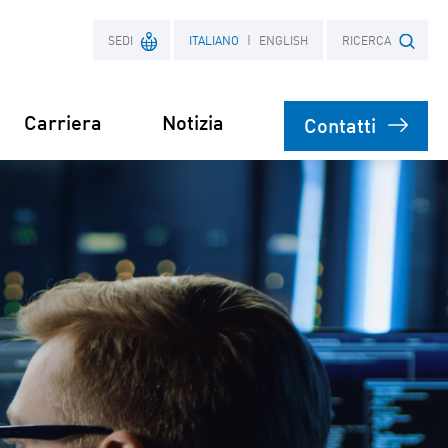
SEDI
ITALIANO
ENGLISH
RICERCA
Carriera
Notizia
Contatti
Francia
Ricerca termine
Polonia
ervizi
e
el Parco