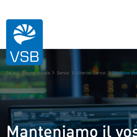
Sei qui:
Pagina iniziale
Servizi
Ulteriori Servizi
Gestione de
Energia Eolica
Energia Solare
Manteniamo il vo