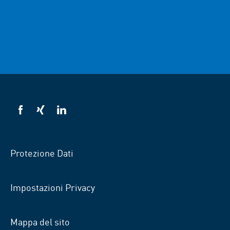
VSB
VSB
VSB
su
su
su
Facebook
Xing
Linkedin
Protezione Dati
Impostazioni Privacy
Mappa del sito