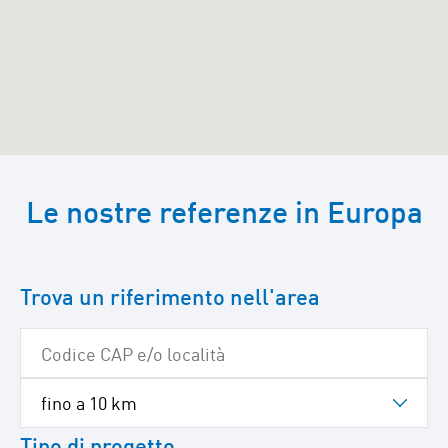
Passa
a
Le nostre referenze in Europa
Google
Maps
Trova un riferimento nell'area
Tipo di progetto