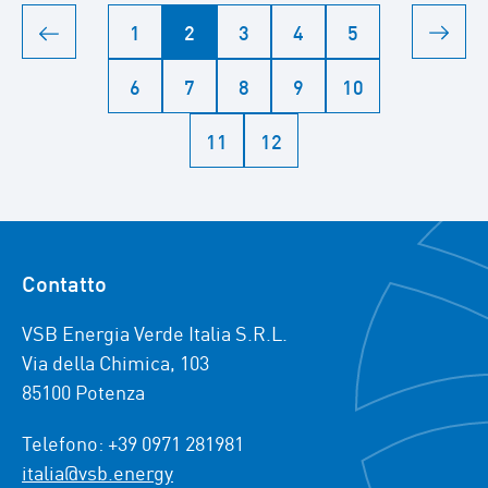
1
2
3
4
5
6
7
8
9
10
11
12
Contatto
VSB Energia Verde Italia S.R.L.
Via della Chimica, 103
85100 Potenza
Telefono: +39 0971 281981
italia@vsb.energy