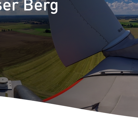
ser Berg
Autoconso
Repowerin