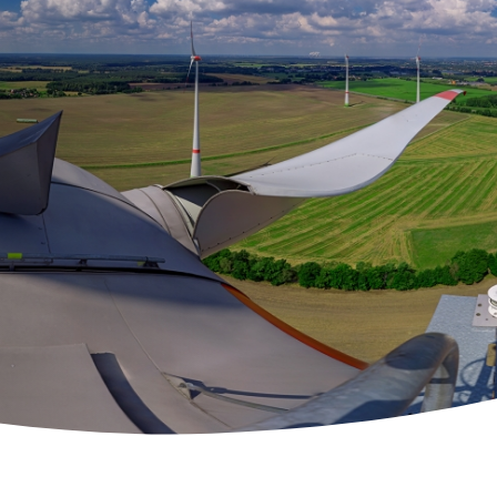
mmation
g