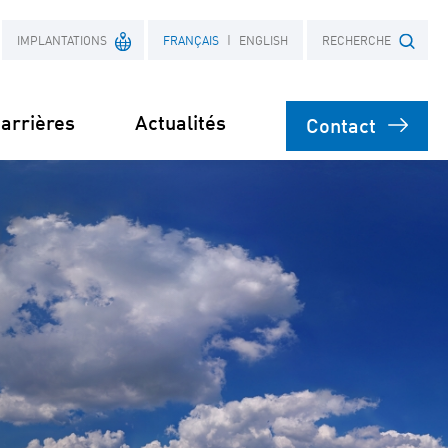
IMPLANTATIONS
FRANÇAIS
ENGLISH
RECHERCHE
arrières
Actualités
Contact
France
Objet
Pologne
nt
on
 actifs