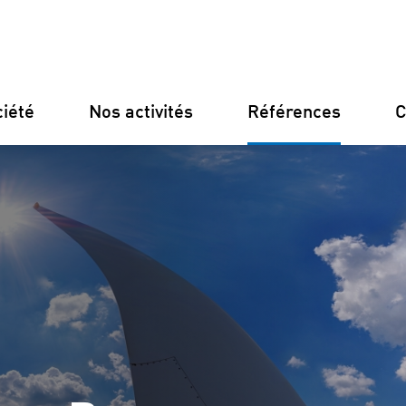
ciété
Nos activités
Références
C
Allemagne
Finlande
Italie
Croatie
Notre structure
Financeme
Notre philosophie
Constructi
Nos certifications
Gestion des