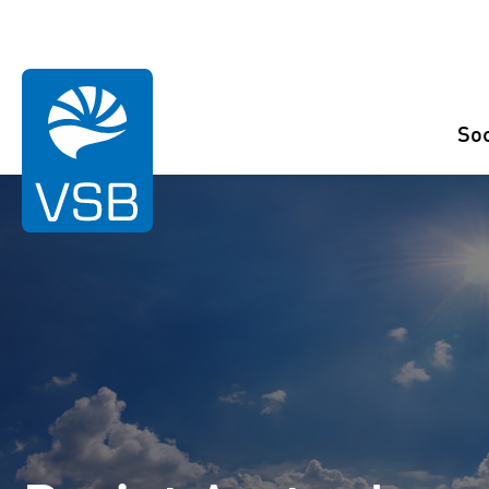
Vous êtes ici:
home
Références
Amtenhauser Berg
So
Eolien
Photovoltaïque
Hydroélectrique