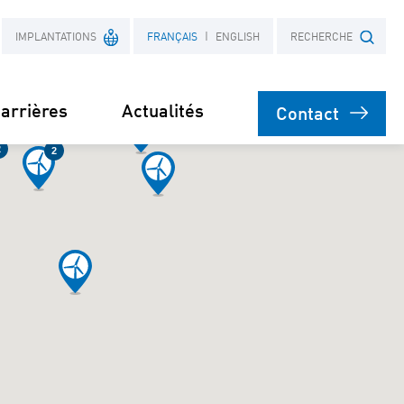
IMPLANTATIONS
FRANÇAIS
ENGLISH
RECHERCHE
4
5
arrières
Actualités
Contact
France
2
2
Objet
Pologne
nt
on
 actifs