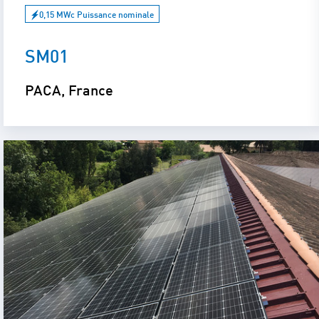
0,15 MWc Puissance nominale
SM01
PACA, France