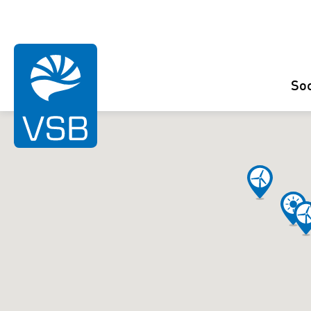
So
Eolien
Photovoltaïque
Hydroélectrique