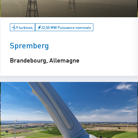
9 turbines
22,50 MW Puissance nominale
Spremberg
Brandebourg, Allemagne