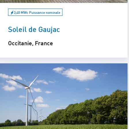
3,40 MWc Puissance nominale
Soleil de Gaujac
Occitanie, France