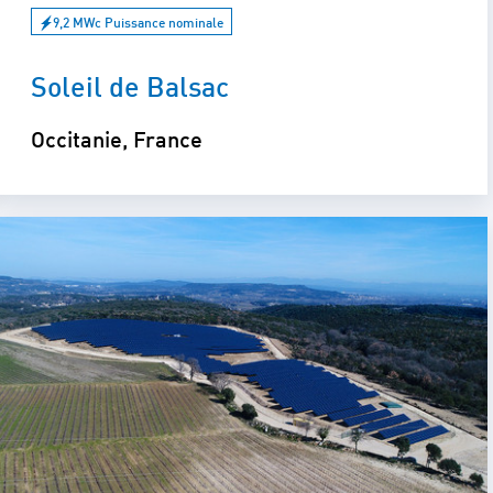
9,2 MWc Puissance nominale
Soleil de Balsac
Occitanie, France