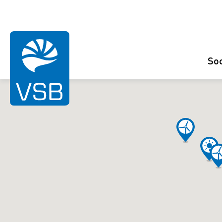
So
Eolien
Photovoltaïque
Hydroélectrique