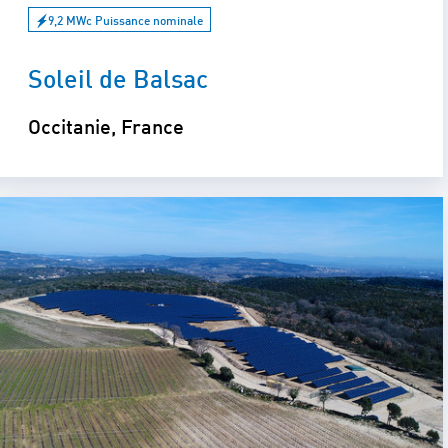
9,2 MWc Puissance nominale
Soleil de Balsac
Occitanie, France