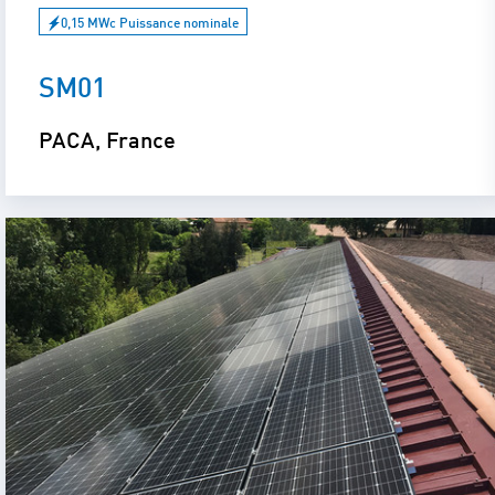
0,15 MWc Puissance nominale
SM01
PACA, France