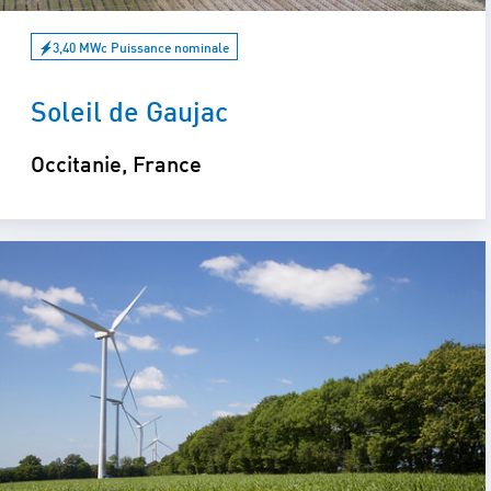
3,40 MWc Puissance nominale
Soleil de Gaujac
Occitanie, France