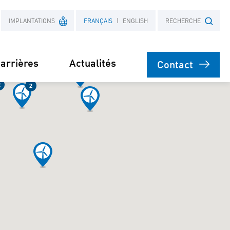
IMPLANTATIONS
FRANÇAIS
ENGLISH
RECHERCHE
4
5
arrières
Actualités
Contact
France
2
2
Objet
Pologne
nt
on
 actifs