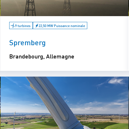
9 turbines
22,50 MW Puissance nominale
Spremberg
Brandebourg, Allemagne