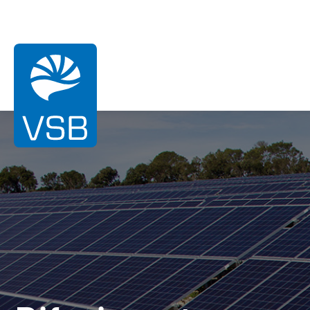
Sei qui:
Pagina iniziale
Riferimenti
Ozon
Energia Eolica
Energia Solare