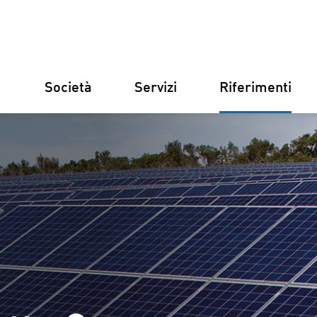
Società
Servizi
Riferimenti
Germania
Finlandia
Italia
Croazia
Costruzion
Gestione d