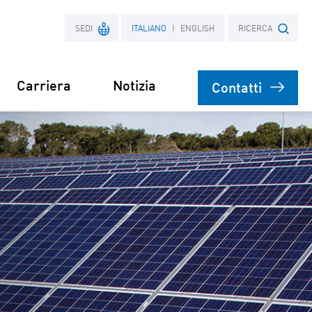
SEDI
ITALIANO
ENGLISH
RICERCA
Carriera
Notizia
Contatti
Francia
Ricerca termine
Polonia
e
el Parco