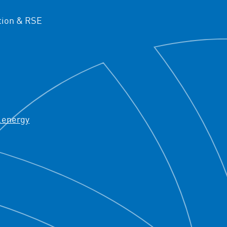
ion & RSE
.energy