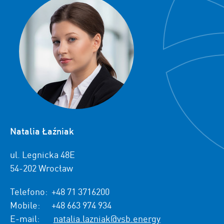
Natalia Łaźniak
ul. Legnicka 48E
54-202 Wrocław
Telefono:
+48 71 3716200
Mobile:
+48 663 974 934
E-mail:
natalia.lazniak@vsb.energy