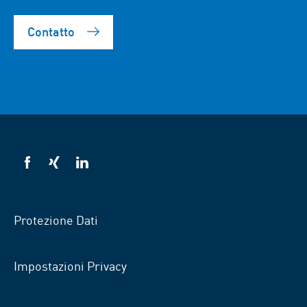
Contatto
VSB
VSB
VSB
su
su
su
Facebook
Xing
Linkedin
Protezione Dati
Impostazioni Privacy