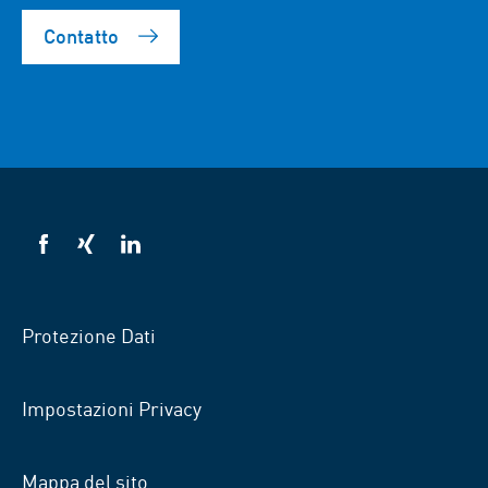
Contatto
VSB
VSB
VSB
su
su
su
Facebook
Xing
Linkedin
Protezione Dati
Impostazioni Privacy
Mappa del sito