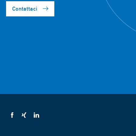
Contattaci
VSB
VSB
VSB
su
su
su
Facebook
Xing
Linkedin