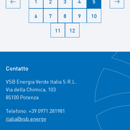
1
2
3
4
5
6
7
8
9
10
11
12
Contatto
VSB Energia Verde Italia S.R.L.
Via della Chimica, 103
85100 Potenza
Telefono: +39 0971 281981
italia@vsb.energy