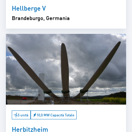
Hellberge V
Brandeburgo, Germania
5 unità
10,0 MW Capacità Totale
Herbitzheim