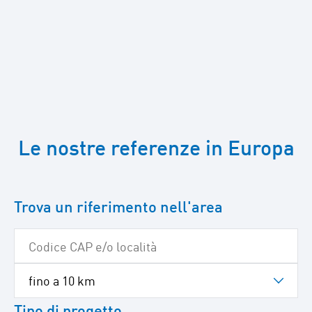
Passa
a
Le nostre referenze in Europa
Google
Maps
Trova un riferimento nell'area
Tipo di progetto