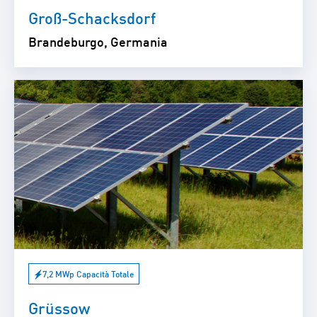
Groß-Schacksdorf
Brandeburgo, Germania
7,2 MWp Capacità Totale
Grüssow