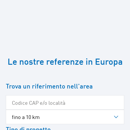
Passa
a
Le nostre referenze in Europa
Google
Maps
Trova un riferimento nell'area
Tipo di progetto