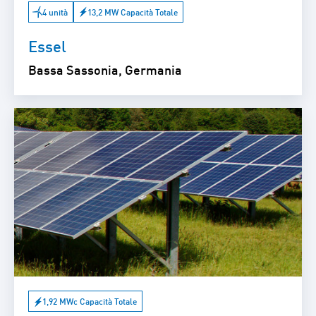
4 unità
13,2 MW Capacità Totale
Essel
Bassa Sassonia, Germania
1,92 MWc Capacità Totale