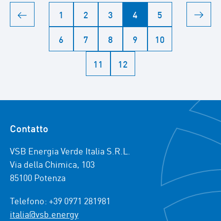
1
2
3
4
5
6
7
8
9
10
11
12
Contatto
VSB Energia Verde Italia S.R.L.
Via della Chimica, 103
85100 Potenza
Telefono: +39 0971 281981
italia@vsb.energy