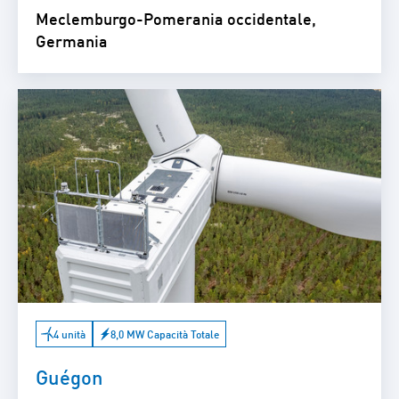
Meclemburgo-Pomerania occidentale,
Germania
4 unità
8,0 MW Capacità Totale
Guégon