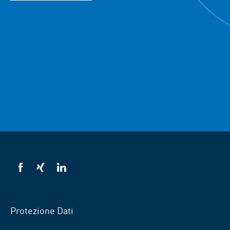
VSB
VSB
VSB
su
su
su
Facebook
Xing
Linkedin
Protezione Dati