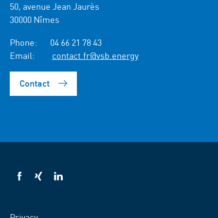
50, avenue Jean Jaurès
30000 Nîmes
Phone:
04 66 21 78 43
Email:
contact.fr@vsb.energy
Contact
VSB
VSB
VSB
on
on
on
facebook
xing
LinkedIn
Privacy