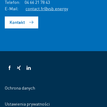
Telefon:
04 66 21 78 43
E-Mail:
contact.fr@vsb.energy
Kontakt
VSB
VSB
VSB
na
na
na
Facebooku
Xing
LinkedIn
Ochrona danych
Ustawienia prywatności