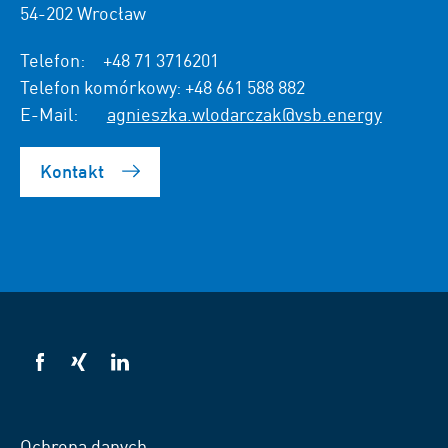
54-202 Wrocław
Telefon:
+48 71 3716201
Telefon komórkowy:
+48 661 588 882
E-Mail:
agnieszka.wlodarczak@vsb.energy
Kontakt
VSB
VSB
VSB
na
na
na
Facebooku
Xing
LinkedIn
Ochrona danych