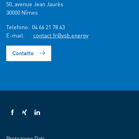
50, avenue Jean Jaurès
30000 Nîmes
Telefono:
04 66 21 78 43
E-mail:
contact.fr@vsb.energy
Contatto
VSB
VSB
VSB
su
su
su
Facebook
Xing
Linkedin
Protezione Dati