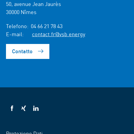
50, avenue Jean Jaurès
30000 Nîmes
Telefono:
04 66 21 78 43
E-mail:
contact.fr@vsb.energy
Contatto
VSB
VSB
VSB
su
su
su
Facebook
Xing
Linkedin
Protezione Dati