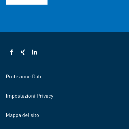
VSB
VSB
VSB
su
su
su
Facebook
Xing
Linkedin
Protezione Dati
Impostazioni Privacy
Mappa del sito