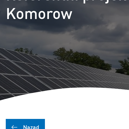
Komorow
Nazad