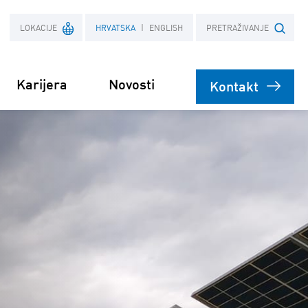
LOKACIJE
HRVATSKA
ENGLISH
PRETRAŽIVANJE
Karijera
Novosti
Kontakt
Francuska
Upiši pojam
Poljska