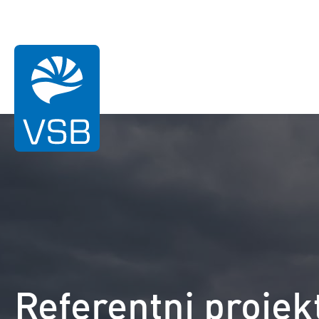
Vi ste ovdje:
Dom
Reference
Komorow
Referentni projek