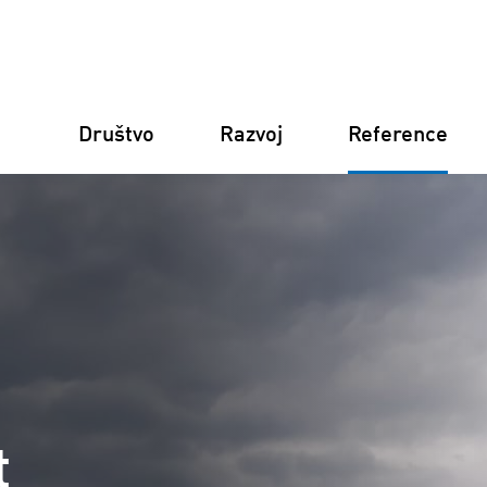
Društvo
Razvoj
Reference
Njemačka
Finska
Italija
Hrvatska
t