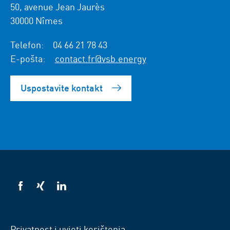
50, avenue Jean Jaurès
30000 Nîmes
Telefon:
04 66 21 78 43
E-pošta:
contact.fr@vsb.energy
Uspostavite kontakt
VSB
VSB
VSB
na
na
na
Facebooku
Xingu
LinkedInu
Privatnost i uvjeti korištenja