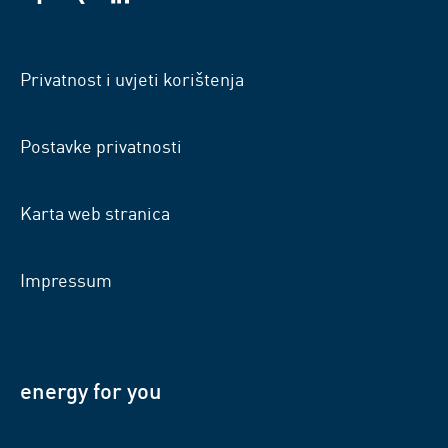
VSB
VSB
VSB
na
na
na
Facebooku
Xingu
LinkedInu
Privatnost i uvjeti korištenja
Postavke privatnosti
Karta web stranica
Impressum
energy for you