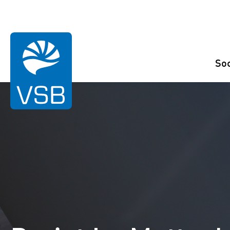
Vous êtes ici:
home
Références
La Motte de Galaure
So
Eolien
Photovoltaïque
Hydroélectrique