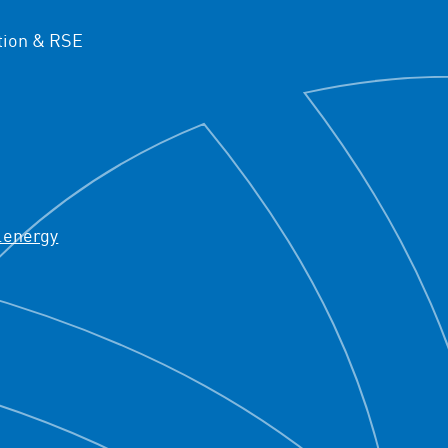
ion & RSE
.energy