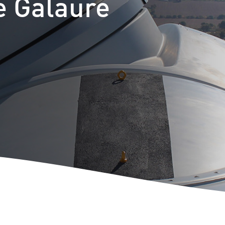
e Galaure
Autoconso
Repowerin