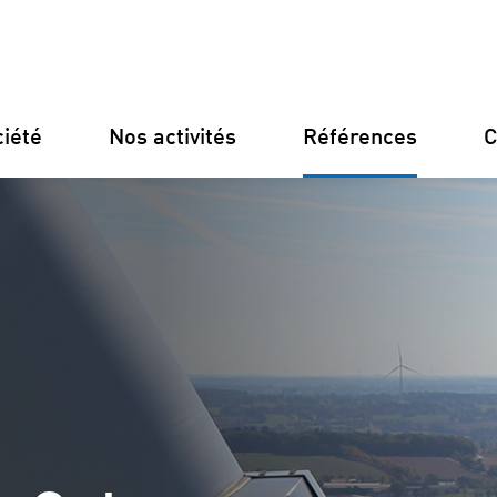
ciété
Nos activités
Références
C
Allemagne
Finlande
Italie
Croatie
Notre structure
Financeme
Notre philosophie
Constructi
Nos certifications
Gestion des