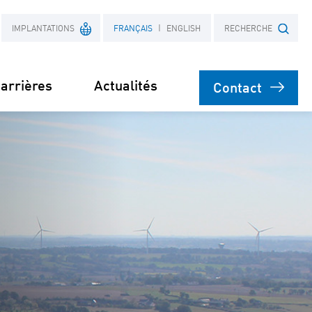
IMPLANTATIONS
FRANÇAIS
ENGLISH
RECHERCHE
arrières
Actualités
Contact
France
Objet
Pologne
nt
on
 actifs