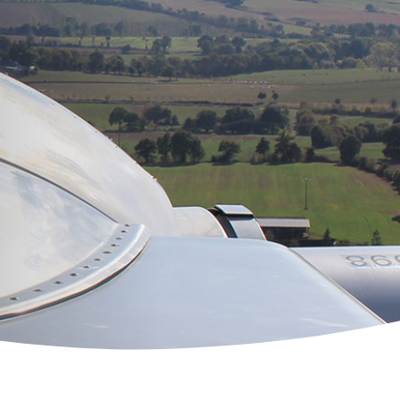
mmation
g