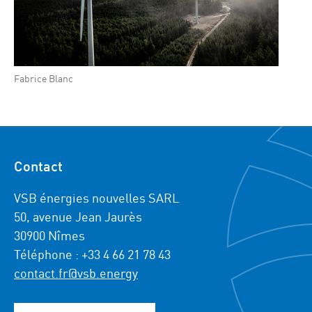
Fabrice Blanc
Contact
VSB énergies nouvelles SARL
50, avenue Jean Jaurès
30900 Nîmes
Téléphone : +33 4 66 21 78 43
contact.fr@vsb.energy