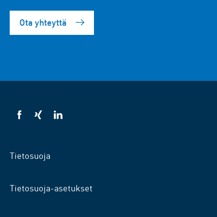
Ota yhteyttä
VSB
VSB
VSB
facebookissa
xingissä
LinkedInissä
Tietosuoja
Tietosuoja-asetukset