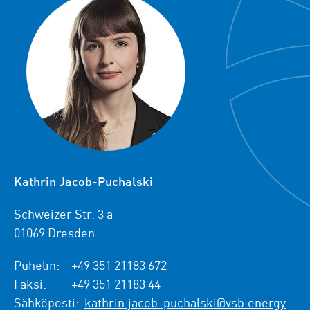
Kathrin Jacob-Puchalski
Schweizer Str. 3 a
01069 Dresden
Puhelin:
+49 351 21183 672
Faksi:
+49 351 21183 44
Sähköposti:
kathrin.jacob-puchalski@vsb.energy