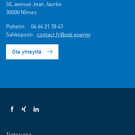
50, avenue Jean Jaurès
30000 Nîmes
Puhelin:
04 66 21 78 43
Sähköposti:
contact.fr@vsb.energy
Ota yhteyttä
VSB
VSB
VSB
facebookissa
xingissä
LinkedInissä
Tietosuoja