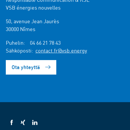
VSB énergies nouvelles
50, avenue Jean Jaurès
30000 Nîmes
Puhelin:
04 66 21 78 43
Sähköposti:
contact.fr@vsb.energy
Ota yhteyttä
VSB
VSB
VSB