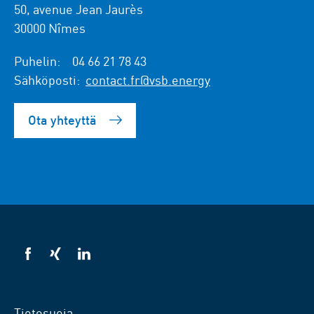
50, avenue Jean Jaurès
30000 Nîmes
Puhelin:
04 66 21 78 43
Sähköposti:
contact.fr@vsb.energy
Ota yhteyttä
VSB
VSB
VSB
facebookissa
xingissä
LinkedInissä
Tietosuoja