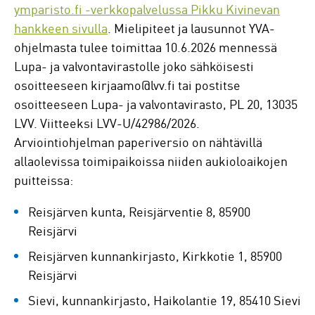
ymparisto.fi -verkkopalvelussa Pikku Kivinevan
hankkeen sivulla
. Mielipiteet ja lausunnot YVA-
ohjelmasta tulee toimittaa 10.6.2026 mennessä
Lupa- ja valvontavirastolle joko sähköisesti
osoitteeseen kirjaamo@lvv.fi tai postitse
osoitteeseen Lupa- ja valvontavirasto, PL 20, 13035
LVV. Viitteeksi LVV-U/42986/2026.
Arviointiohjelman paperiversio on nähtävillä
allaolevissa toimipaikoissa niiden aukioloaikojen
puitteissa:
Reisjärven kunta, Reisjärventie 8, 85900
Reisjärvi
Reisjärven kunnankirjasto, Kirkkotie 1, 85900
Reisjärvi
Sievi, kunnankirjasto, Haikolantie 19, 85410 Sievi