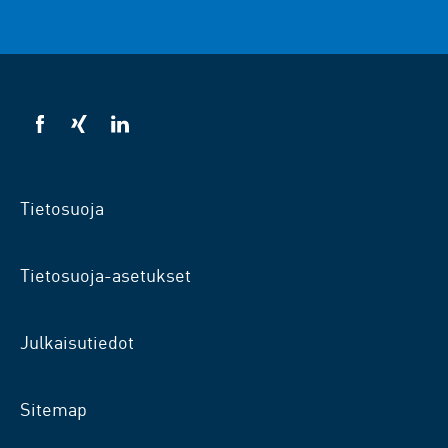
VSB
VSB
VSB
facebookissa
xingissä
LinkedInissä
Tietosuoja
Tietosuoja-asetukset
Julkaisutiedot
Sitemap