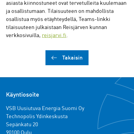
asiasta kiinnostuneet ovat tervetulleita kuulemaan
ja osallistumaan. Tilaisuuteen on mahdollista
osallistua myös etäyhteydellä, Teams-linkki
tilaisuuteen julkaistaan Reisjärven kunnan
verkkosivuilla,
reisjarvi.fi
.
Takaisin
Käyntiosoite
VSB Uusiutuva Energia Suomi Oy
Technopolis Ydinkeskusta
Sepänkatu 20
90100 Oulu