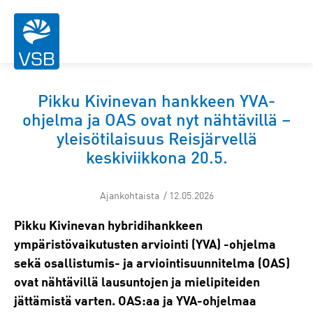
Pikku Kivinevan hankkeen YVA-
ohjelma ja OAS ovat nyt nähtävillä –
yleisötilaisuus Reisjärvellä
keskiviikkona 20.5.
Ajankohtaista / 12.05.2026
Pikku Kivinevan hybridihankkeen
ympäristövaikutusten arviointi (YVA) -ohjelma
sekä osallistumis- ja arviointisuunnitelma (OAS)
ovat nähtävillä lausuntojen ja mielipiteiden
jättämistä varten. OAS:aa ja YVA-ohjelmaa