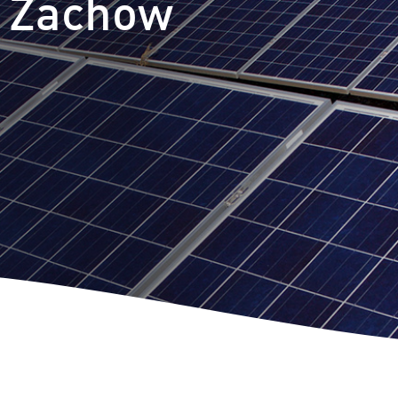
t Zachow
m