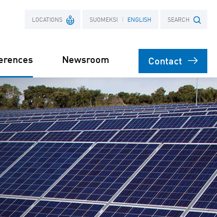
LOCATIONS
SUOMEKSI
ENGLISH
SEARCH
erences
Newsroom
Contact
France
Search term
Poland