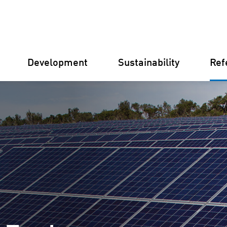
Development
Sustainability
Ref
Germany
Finland
Italy
Croatia