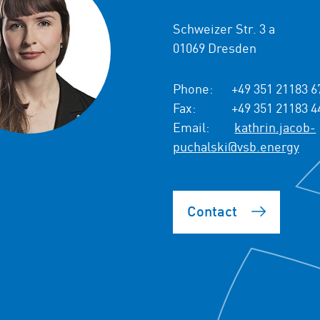
Schweizer Str. 3 a
01069 Dresden
Phone:
+49 351 21183 6
Fax:
+49 351 21183 4
Email:
kathrin.jacob-
puchalski@vsb.energy
Contact