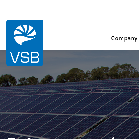
You are here:
Start
References
Zachow
Company
Rahaselkä wind farm
Juurakko wind farm
Karahka wind farm