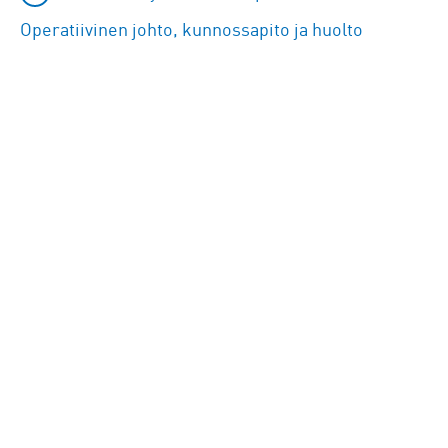
Operatiivinen johto, kunnossapito ja huolto
To
skip
the
following
Google
map