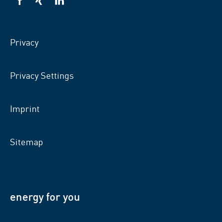
VSB
VSB
VSB
on
on
on
facebook
xing
LinkedIn
Privacy
Privacy Settings
Imprint
Sitemap
energy for you