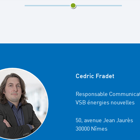
3/5
Cedric Fradet
Responsable Communicat
VSB énergies nouvelles
50, avenue Jean Jaurès
30000 Nîmes