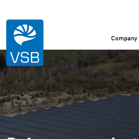
You are here:
Start
References
Izernore
Company
Rahaselkä wind farm
Juurakko wind farm
Karahka wind farm