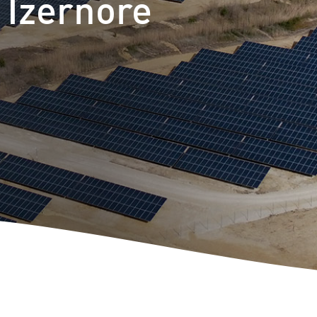
 Izernore
m