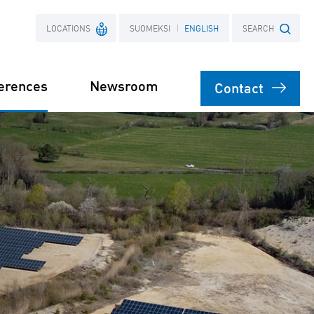
LOCATIONS
SUOMEKSI
ENGLISH
SEARCH
erences
Newsroom
Contact
France
Search term
Poland