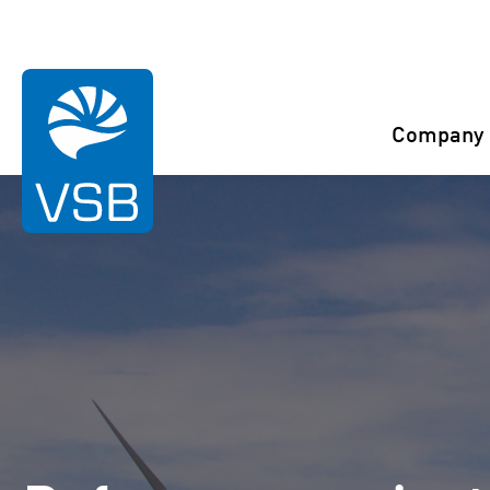
You are here:
Start
References
Wölkisch
Company
Rahaselkä wind farm
Juurakko wind farm
Karahka wind farm