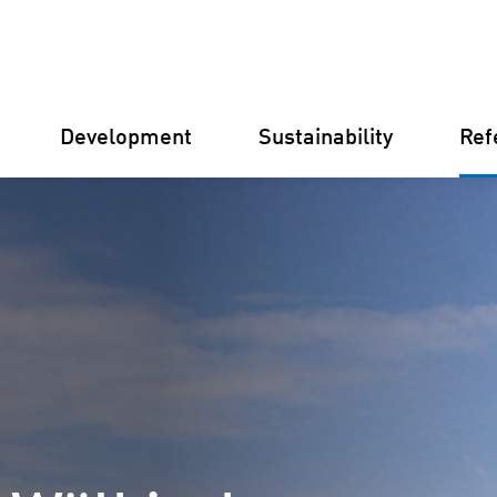
Development
Sustainability
Ref
Germany
Finland
Italy
Croatia