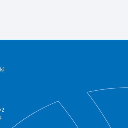
ki
72
4