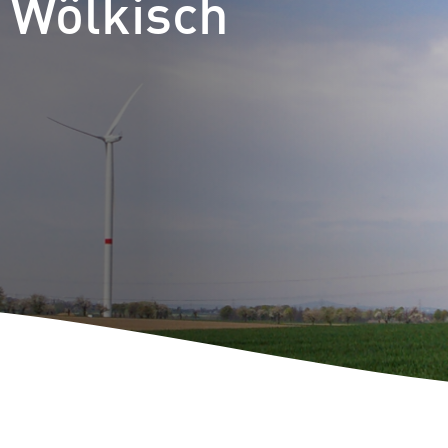
t Wölkisch
m