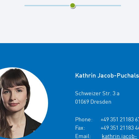
5/9
Kathrin Jacob-Puchals
Schweizer Str. 3 a
01069 Dresden
Phone:
+49 351 21183 6
Fax:
+49 351 21183 4
Email:
kathrin.jacob-