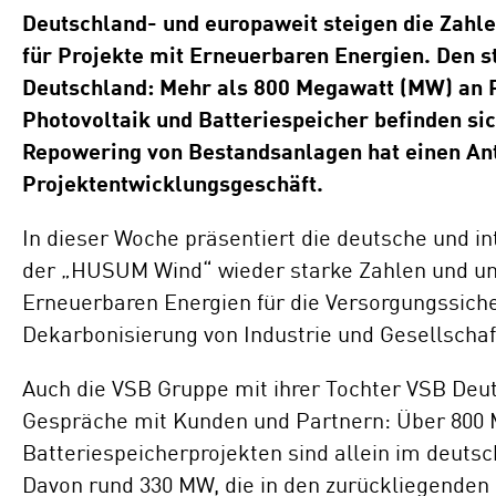
Standorte
Deutschland- und europaweit steigen die Zahl
Repowering
für Projekte mit Erneuerbaren Energien. Den s
Innovation
Deutschland: Mehr als 800 Megawatt (MW) an P
Batteriespeicherlösungen
Photovoltaik und Batteriespeicher befinden si
Repowering von Bestandsanlagen hat einen An
ENERGYNIOUS –
Projektentwicklungsgeschäft.
Individuelle
Energielösungen
In dieser Woche präsentiert die deutsche und i
der „HUSUM Wind“ wieder starke Zahlen und un
Erneuerbaren Energien für die Versorgungssich
Dekarbonisierung von Industrie und Gesellschaf
Auch die VSB Gruppe mit ihrer Tochter VSB Deut
Gespräche mit Kunden und Partnern: Über 800 
Batteriespeicherprojekten sind allein im deut
Davon rund 330 MW, die in den zurückliegenden 