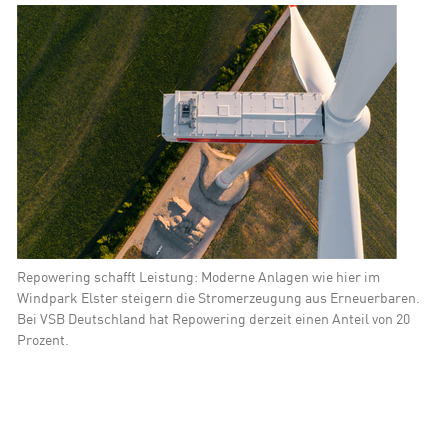
ity Lösungen
Repowering schafft Leistung: Moderne Anlagen wie hier im
Windpark Elster steigern die Stromerzeugung aus Erneuerbaren.
Bei VSB Deutschland hat Repowering derzeit einen Anteil von 20
Prozent.