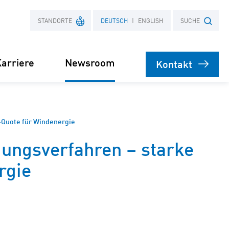
STANDORTE
DEUTSCH
ENGLISH
SUCHE
arriere
Newsroom
Kontakt
Frankreich
Suchbegriff
Polen
Presse
-Quote für Windenergie
ungsverfahren – starke
bare
rgie
rsorgung
Stromliefervertrag
ernehmen
(PPA)
speicher