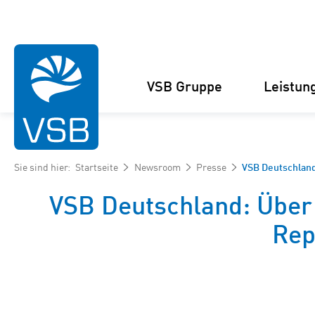
VSB Gruppe
Leistun
Sie sind hier:
Startseite
Newsroom
Presse
VSB Deutschlan
VSB Deutschland: Über
Struktur
Windenergie-Projekte
Rep
Management
Solarenergie-Projekte
Zahlen und Fakten
Projektankauf und
Kooperationen