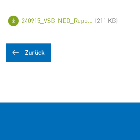
240915_VSB-NED_Repowering-800MW-Genehmigungen_FINAL_de.pdf
(211 KB)
Zurück