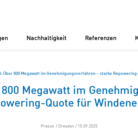
gen
Nachhaltigkeit
Referenzen
K
Deutschland
Finnland
Italien
Kroatien
d: Über 800 Megawatt im Genehmigungsverfahren – starke Repowering
 800 Megawatt im Genehmig
Umspannwerke
Erneuer
owering-Quote für Windene
Stromve
für Unt
Betriebsführung
Presse / Dresden / 15.09.2025
Batterie
Instandhaltung
(BESS)