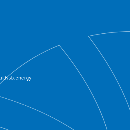
ki@vsb.energy