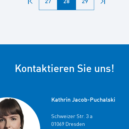
27
28
29
Zum
Zum
Seitenanfang
Seitenend
Kontaktieren Sie uns!
Kathrin Jacob-Puchalski
Schweizer Str. 3 a
01069 Dresden