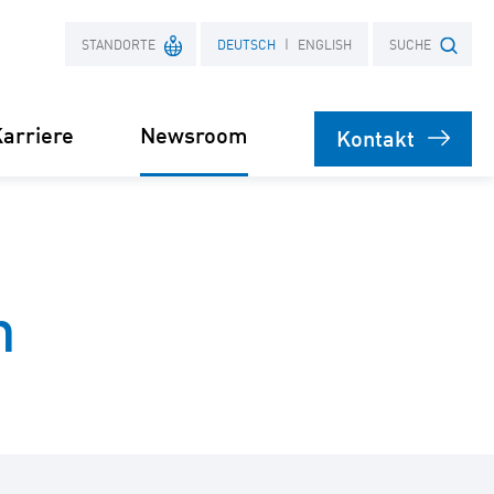
STANDORTE
DEUTSCH
ENGLISH
SUCHE
arriere
Newsroom
Kontakt
Frankreich
Suchbegriff
Polen
n
bare
rsorgung
Stromliefervertrag
ernehmen
(PPA)
speicher