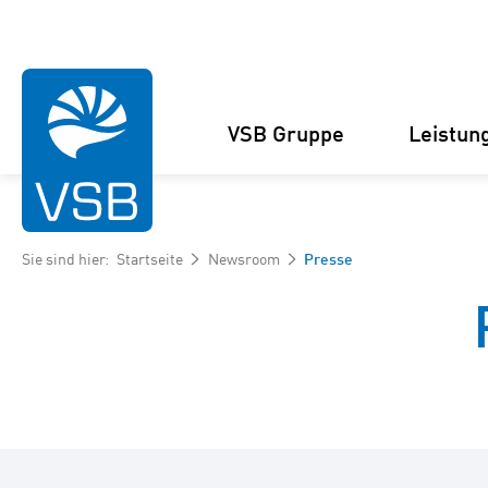
VSB Gruppe
Leistun
Sie sind hier:
Startseite
Newsroom
Presse
Struktur
Windenergie-Projekte
Management
Solarenergie-Projekte
Zahlen und Fakten
Projektankauf und
Kooperationen