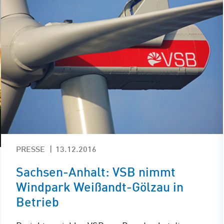
PRESSE
13.12.2016
Sachsen-Anhalt: VSB nimmt
Windpark Weißandt-Gölzau in
Betrieb